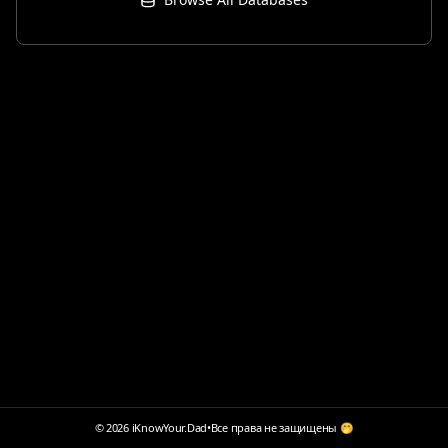
© 2026 iKnowYour.Dad
•
Все права не защищены 🤭