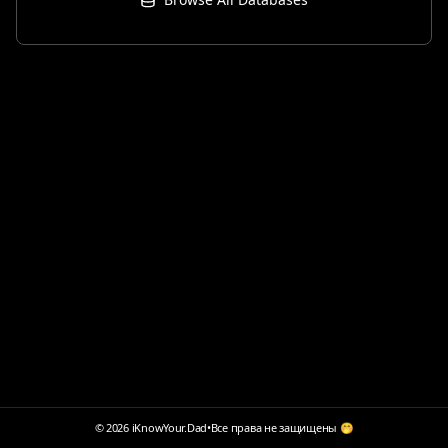
© 2026 iKnowYour.Dad
•
Все права не защищены 🤭