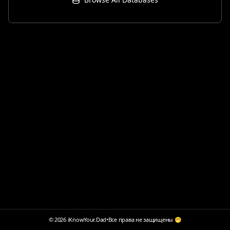
© 2026 iKnowYour.Dad
•
Все права не защищены 🤭