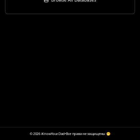
© 2026 iKnowYour.Dad
•
Все права не защищены 🤭