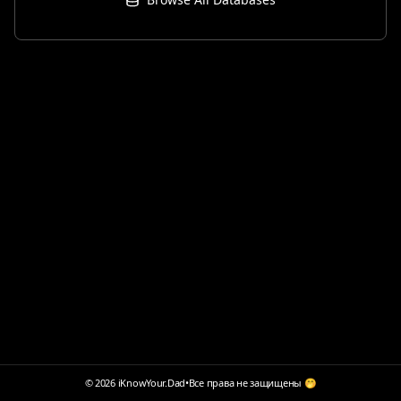
© 2026 iKnowYour.Dad
•
Все права не защищены 🤭