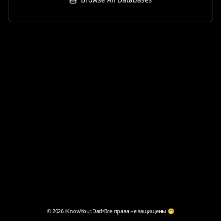
© 2026 iKnowYour.Dad
•
Все права не защищены 🤭