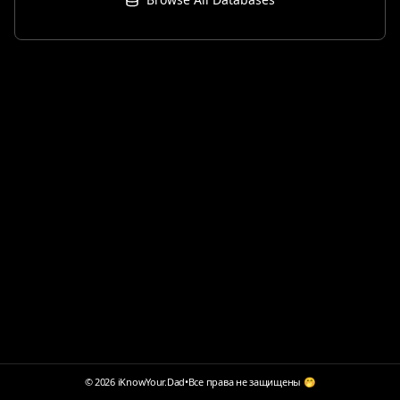
© 2026 iKnowYour.Dad
•
Все права не защищены 🤭