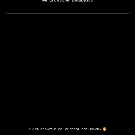
© 2026 iKnowYour.Dad
•
Все права не защищены 🤭