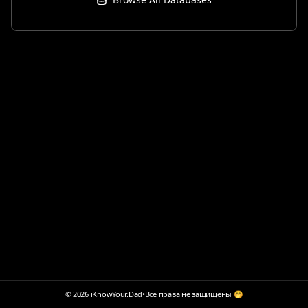
© 2026 iKnowYour.Dad
•
Все права не защищены 🤭