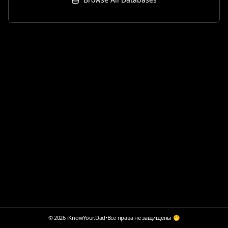
© 2026 iKnowYour.Dad
•
Все права не защищены 🤭