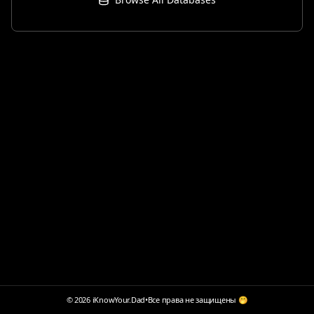
© 2026 iKnowYour.Dad
•
Все права не защищены 🤭