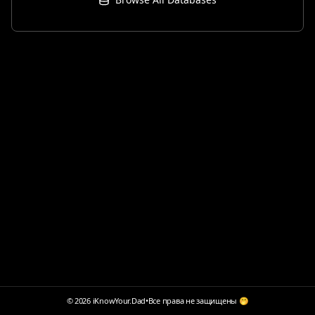
© 2026 iKnowYour.Dad
•
Все права не защищены 🤭