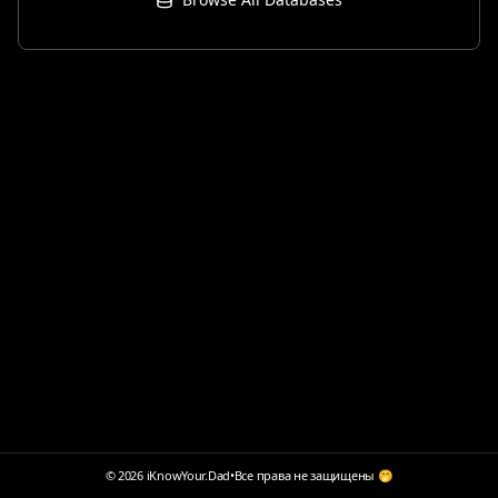
© 2026 iKnowYour.Dad
•
Все права не защищены 🤭