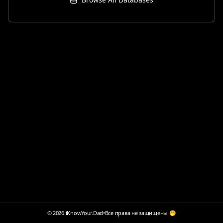
© 2026 iKnowYour.Dad
•
Все права не защищены 🤭