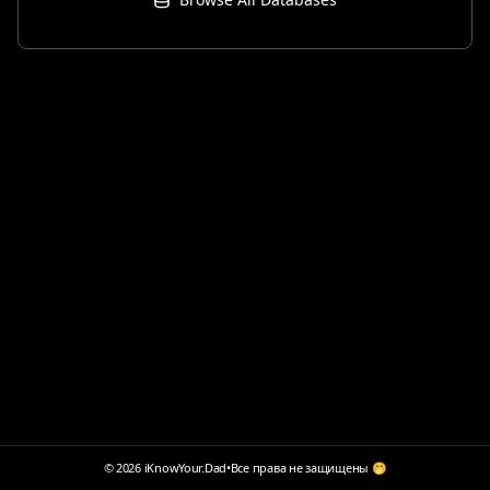
© 2026 iKnowYour.Dad
•
Все права не защищены 🤭