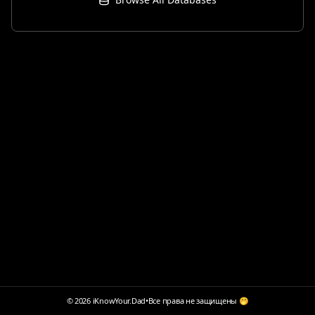
© 2026 iKnowYour.Dad
•
Все права не защищены 🤭