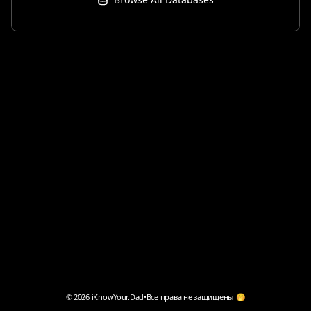
© 2026 iKnowYour.Dad
•
Все права не защищены 🤭