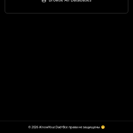
© 2026 iKnowYour.Dad
•
Все права не защищены 🤭