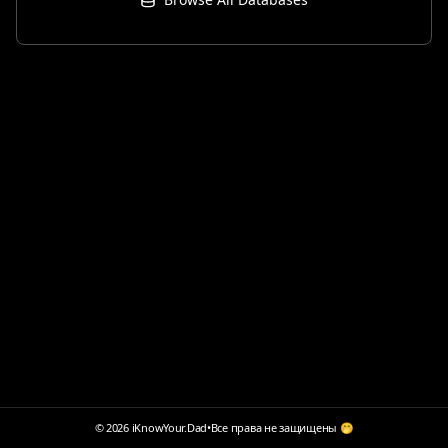
© 2026 iKnowYour.Dad
•
Все права не защищены 🤭