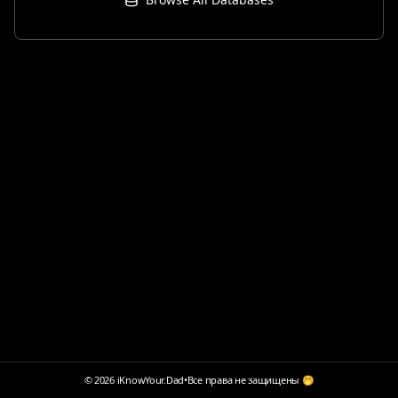
© 2026 iKnowYour.Dad
•
Все права не защищены 🤭