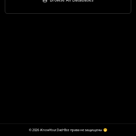
© 2026 iKnowYour.Dad
•
Все права не защищены 🤭