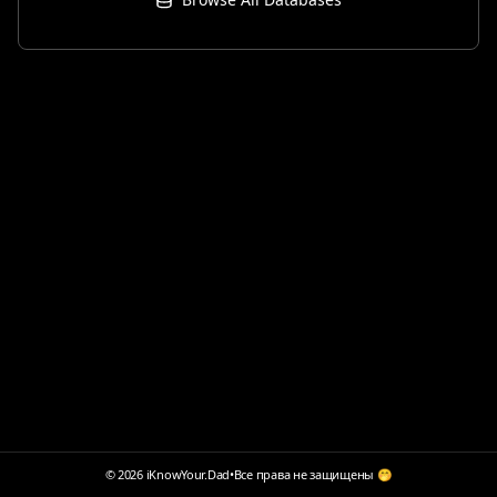
© 2026 iKnowYour.Dad
•
Все права не защищены 🤭